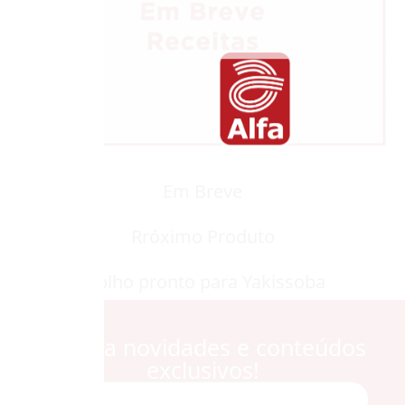
Em Breve
Rróximo Produto
Molho pronto para Yakissoba
Receba novidades e conteúdos
exclusivos!