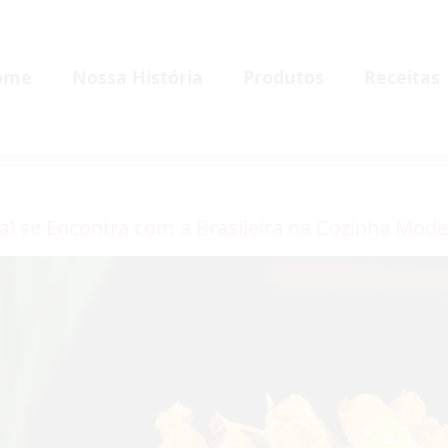
ome
Nossa História
Produtos
Receitas
al se Encontra com a Brasileira na Cozinha Mod