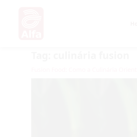
H
Tag:
culinária fusion
Fusion Food: Como a Culinária Orient