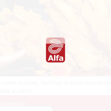
 como massas, farinhas e molhos orienta
dade e sabor.
clusivos!