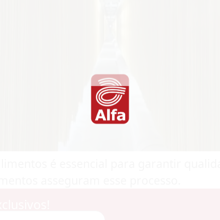
imentos é essencial para garantir qualid
mentos asseguram esse processo.
clusivos!