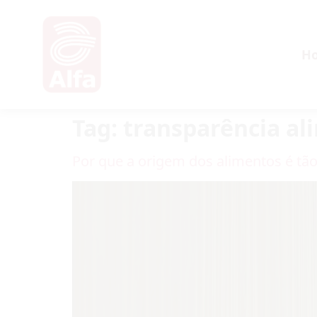
H
Tag:
transparência al
Por que a origem dos alimentos é tã