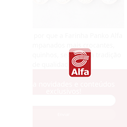
Descubra por que a Farinha Panko Alfa
garante empanados mais crocantes,
leves e sequinhos, seguindo a tradição
japonesa de qualidade.
Receba novidades e conteúdos
exclusivos!
Enviar