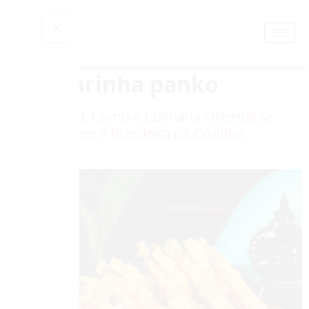
X
Tag:
farinha panko
Fusion Food: Como a Culinária Oriental se
Encontra com a Brasileira na Cozinha
Moderna