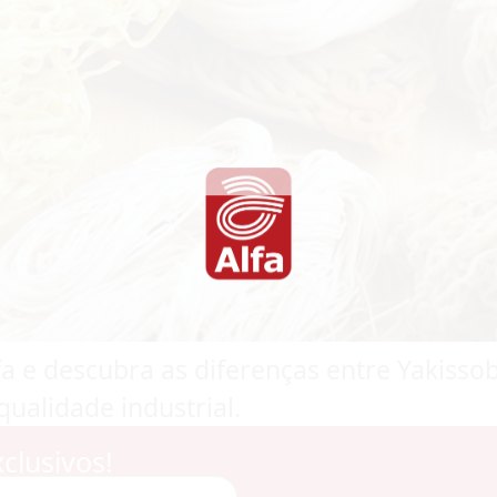
fa e descubra as diferenças entre Yakiss
qualidade industrial.
clusivos!